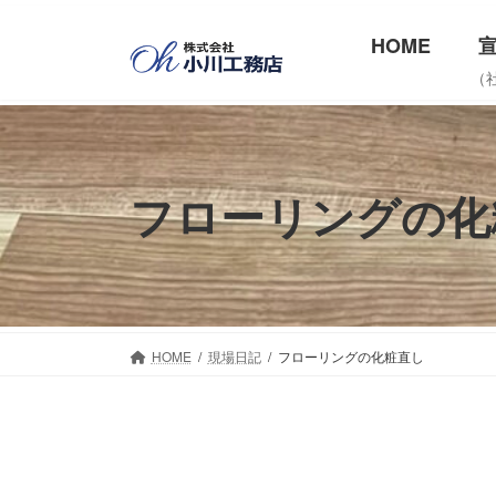
コ
ナ
HOME
ン
ビ
テ
ゲ
（
ン
ー
ツ
シ
へ
ョ
フローリングの化
ス
ン
キ
に
ッ
移
プ
動
HOME
現場日記
フローリングの化粧直し