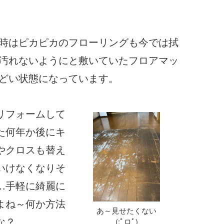
時はピカピカのフローリングも今では拭
汚れないようにと敷いていたフロアマッ
どい状態になっています。
リフォームして
た何年か後にキ
やクロスも替え
いけなくなりそ
…手軽に綺麗に
よね～何か方法
あ～見せたくない
な？
(;ﾟロﾟ)