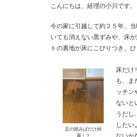
こんにちは、経理の小川です。
今の家に引越して約２５年、当
いても消えない黒ずみや、床が
トの裏地が床にこびりつき、ひ
床だけ
も、ま
ッチン
ないと
うだし
したい
足の踏みばだけ綺
ないか
麗！？