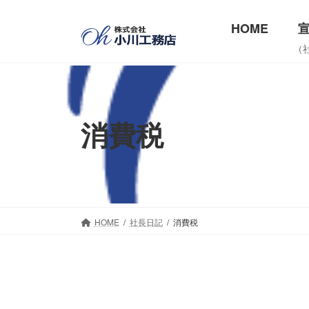
コ
ナ
HOME
ン
ビ
テ
ゲ
（
ン
ー
ツ
シ
へ
ョ
消費税
ス
ン
キ
に
ッ
移
プ
動
HOME
社長日記
消費税